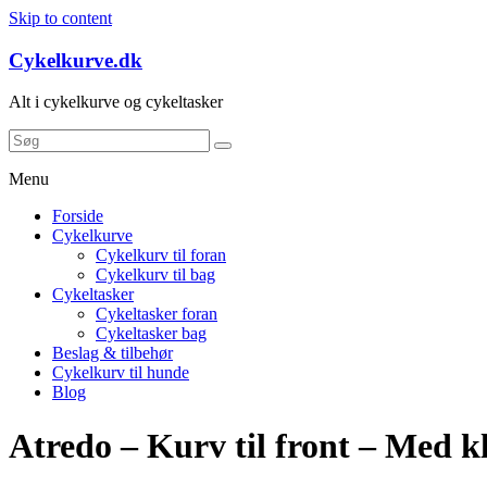
Skip to content
Cykelkurve.dk
Alt i cykelkurve og cykeltasker
Menu
Forside
Cykelkurve
Cykelkurv til foran
Cykelkurv til bag
Cykeltasker
Cykeltasker foran
Cykeltasker bag
Beslag & tilbehør
Cykelkurv til hunde
Blog
Atredo – Kurv til front – Med kl