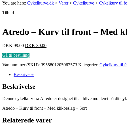
You are here:
Cykelkurve.dk
>
Varer
>
Cykelkurve
>
Cykelkurv til f
Tilbud
Atredo – Kurv til front – Med kl
DKK
99.00
DKK
89.00
Gå til bestilling
Varenummer (SKU):
3955801205962573
Kategorier:
Cykelkurv til f
Beskrivelse
Beskrivelse
Denne cykelkurv fra Atredo er designet til at blive monteret på dit cyk
Atredo – Kurv til front – Med klikbeslag – Sort
Relaterede varer