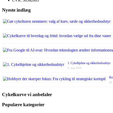
CVR: 36542063
Nyeste indlæg
1. Cykelhjelme og sikkerhedsudstyr
9. maj 2026
Hob
20.
Cykelkurve vi anbefaler
Populære kategorier