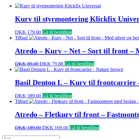
Kurv til styrmontering Klickfix Univer
DKK
179.00
Gå til bestilling
Tilbud
Atredo – Kurv – Net – Sort til front – 
DKK
89.00
DKK
79.88
Gå til bestilling
Basil Denton L – Kurv til frontcarrie
DKK
389.00
Gå til bestilling
Tilbud
Atredo – Fletkurv til front – Fastmonte
DKK
189.00
DKK
169.00
Gå til bestilling