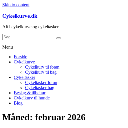
Skip to content
Cykelkurve.dk
Alt i cykelkurve og cykeltasker
Menu
Forside
Cykelkurve
Cykelkurv til foran
Cykelkurv til bag
Cykeltasker
Cykeltasker foran
Cykeltasker bag
Beslag & tilbehør
Cykelkurv til hunde
Blog
Måned:
februar 2026