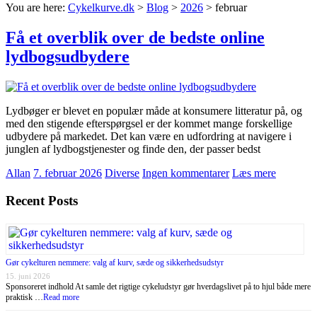
You are here:
Cykelkurve.dk
>
Blog
>
2026
>
februar
Få et overblik over de bedste online
lydbogsudbydere
Lydbøger er blevet en populær måde at konsumere litteratur på, og
med den stigende efterspørgsel er der kommet mange forskellige
udbydere på markedet. Det kan være en udfordring at navigere i
junglen af lydbogstjenester og finde den, der passer bedst
Allan
7. februar 2026
Diverse
Ingen kommentarer
Læs mere
Recent Posts
Gør cykelturen nemmere: valg af kurv, sæde og sikkerhedsudstyr
15. juni 2026
Sponsoreret indhold At samle det rigtige cykeludstyr gør hverdagslivet på to hjul både mere
praktisk …
Read more