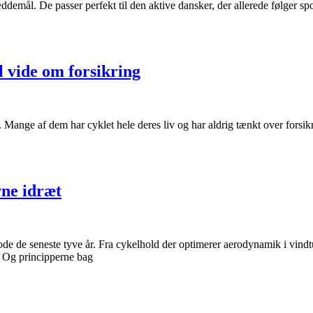
demål. De passer perfekt til den aktive dansker, der allerede følger spor
al vide om forsikring
. Mange af dem har cyklet hele deres liv og har aldrig tænkt over fors
rne idræt
e de seneste tyve år. Fra cykelhold der optimerer aerodynamik i vindtunn
u. Og principperne bag