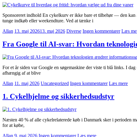
Sponsoreret indhold En cykelkurv er ikke bare et tilbehør — den kan æ
tunge indkøb eller weekendture. Ved at tænke i
Allan
13. maj 2026
13. maj 2026
Diverse
Ingen kommentarer
Læs me
Fra Google til AI-svar: Hvordan teknolog
For et år siden var Google en søgemaskine der viste ti blå links. I da
afhængig af at blive
Allan
11. maj 2026
Uncategorized
Ingen kommentarer
Læs mere
1. Cykelhjelme og sikkerhedsudstyr
Næsten 40 % af alle cykelrelaterede køb i Danmark sker i perioden marts
for at købe,
Allan
9. maj 2026
Ingen kommentarer
Læs mere