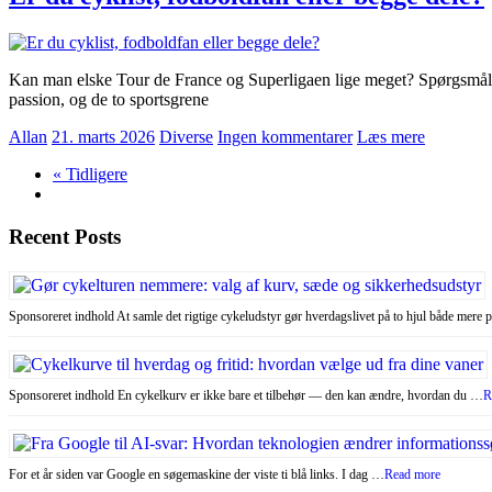
Kan man elske Tour de France og Superligaen lige meget? Spørgsmålet 
passion, og de to sportsgrene
Allan
21. marts 2026
Diverse
Ingen kommentarer
Læs mere
« Tidligere
Recent Posts
Sponsoreret indhold At samle det rigtige cykeludstyr gør hverdagslivet på to hjul både mere 
Sponsoreret indhold En cykelkurv er ikke bare et tilbehør — den kan ændre, hvordan du …
R
For et år siden var Google en søgemaskine der viste ti blå links. I dag …
Read more