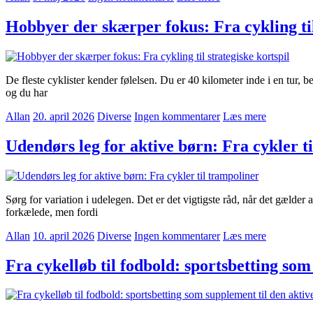
Hobbyer der skærper fokus: Fra cykling til
De fleste cyklister kender følelsen. Du er 40 kilometer inde i en tur,
og du har
Allan
20. april 2026
Diverse
Ingen kommentarer
Læs mere
Udendørs leg for aktive børn: Fra cykler t
Sørg for variation i udelegen. Det er det vigtigste råd, når det gælder
forkælede, men fordi
Allan
10. april 2026
Diverse
Ingen kommentarer
Læs mere
Fra cykelløb til fodbold: sportsbetting som 