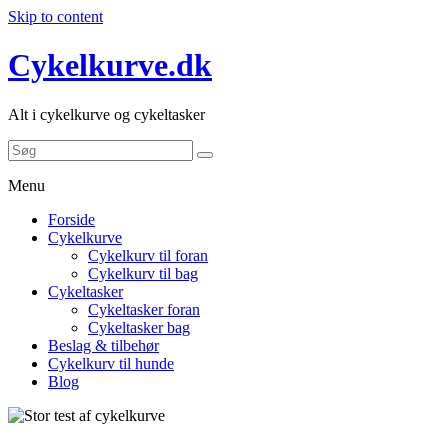
Skip to content
Cykelkurve.dk
Alt i cykelkurve og cykeltasker
Menu
Forside
Cykelkurve
Cykelkurv til foran
Cykelkurv til bag
Cykeltasker
Cykeltasker foran
Cykeltasker bag
Beslag & tilbehør
Cykelkurv til hunde
Blog