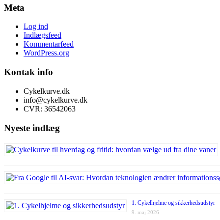
Meta
Log ind
Indlægsfeed
Kommentarfeed
WordPress.org
Kontak info
Cykelkurve.dk
info@cykelkurve.dk
CVR: 36542063
Nyeste indlæg
1. Cykelhjelme og sikkerhedsudstyr
9. maj 2026