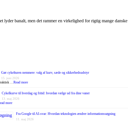
lyder banalt, men det rammer en virkelighed for rigtig mange danske spo
Gør cykelturen nemmere: valg af kurv, sæde og sikkerhedsudstyr
15. juni 2026
praktisk …
Read more
Cykelkurve til hverdag og fritid: hvordan vælge ud fra dine vaner
13. maj 2026
ead more
Fra Google til AI-svar: Hvordan teknologien ændrer informationssøgning
11. maj 2026