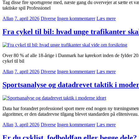
Tag disse fire sportsgrene med, næste gang du overvejer at sætte et væd
taktiske spil Professionel
Allan
7. april 2026
Diverse
Ingen kommentarer
Læs mere
Fra cykel til bil: hvad unge trafikanter sk
Over 80 % af alle 18-årige i Danmark har kørekort inden de fylder 20
cykel til bil
Allan
7. april 2026
Diverse
Ingen kommentarer
Læs mere
Sportsanalyse og datadrevet taktik i mode
Data har forandret professionel sport mere end nogen ny træningsmetod
algoritmer, er den datadrevne tilgang blevet standarden på elitenivea
Allan
3. april 2026
Diverse
Ingen kommentarer
Læs mere
Er du cyklist, fodboldfan eller begge dele?