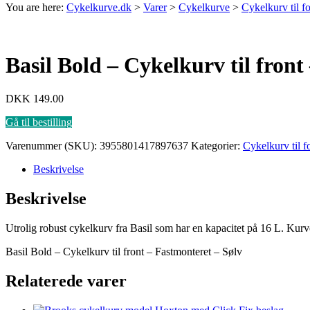
You are here:
Cykelkurve.dk
>
Varer
>
Cykelkurve
>
Cykelkurv til f
Basil Bold – Cykelkurv til front
DKK
149.00
Gå til bestilling
Varenummer (SKU):
3955801417897637
Kategorier:
Cykelkurv til f
Beskrivelse
Beskrivelse
Utrolig robust cykelkurv fra Basil som har en kapacitet på 16 L. Kurv
Basil Bold – Cykelkurv til front – Fastmonteret – Sølv
Relaterede varer