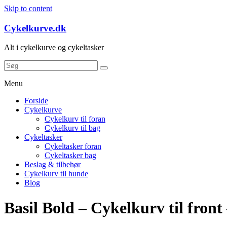
Skip to content
Cykelkurve.dk
Alt i cykelkurve og cykeltasker
Menu
Forside
Cykelkurve
Cykelkurv til foran
Cykelkurv til bag
Cykeltasker
Cykeltasker foran
Cykeltasker bag
Beslag & tilbehør
Cykelkurv til hunde
Blog
Basil Bold – Cykelkurv til front