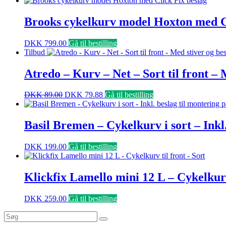
Brooks cykelkurv model Hoxton med Cl
DKK
799.00
Gå til bestilling
Tilbud
Atredo – Kurv – Net – Sort til front – 
DKK
89.00
DKK
79.88
Gå til bestilling
Basil Bremen – Cykelkurv i sort – Inkl
DKK
199.00
Gå til bestilling
Klickfix Lamello mini 12 L – Cykelkurv
DKK
259.00
Gå til bestilling