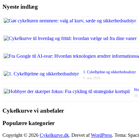
Nyeste indlæg
1. Cykelhjelme og sikkerhedsudstyr
9. maj 2026
Hob
20.
Cykelkurve vi anbefaler
Populære kategorier
Copyright © 2026
Cykelkurve.dk
. Drevet af
WordPress
. Tema: Spac