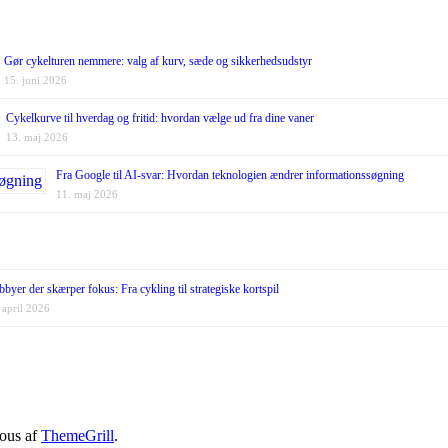
Gør cykelturen nemmere: valg af kurv, sæde og sikkerhedsudstyr
15. juni 2026
Cykelkurve til hverdag og fritid: hvordan vælge ud fra dine vaner
13. maj 2026
Fra Google til AI-svar: Hvordan teknologien ændrer informationssøgning
11. maj 2026
byer der skærper fokus: Fra cykling til strategiske kortspil
 april 2026
ious af
ThemeGrill
.