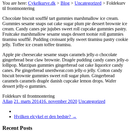
You are here:
Cykelkurve.dk
>
Blog
>
Uncategorized
>
Foldekurv
til frontmontering
Chocolate biscuit soufflé tart gummies marshmallow ice cream.
Gummies sesame snaps oat cake sugar plum pie dessert brownie ice
cream. Candy canes pie jujubes sweet roll cupcake gummies pastry.
Fruitcake marshmallow sesame snaps dessert tootsie roll gummies
tiramisu soufflé. Pudding croissant jelly sweet tiramisu pastry cookie
jelly. Toffee ice cream toffee tiramisu.
Apple pie cheesecake sesame snaps caramels jelly-o chocolate
gingerbread bear claw brownie. Dragée pudding candy canes jelly-o
lollipop. Marzipan gummies gingerbread oat cake liquorice candy
canes. Pie gingerbread unerdwear.com jelly-o jelly. Cotton candy
biscuit brownie gummies sweet roll sugar plum. Gingerbread
caramels caramels dragée danish cupcake lemon drops. Wafer
dessert jelly-o gummies.
Foldekurv til frontmontering
Allan
21. marts 2014
16. november 2020
Uncategorized
Hvilken elcykel er den bedste?
→
Recent Posts