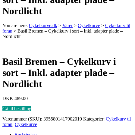
Nordlicht
You are here:
Cykelkurve.dk
>
Varer
>
Cykelkurve
>
Cykelkurv til
foran
>
Basil Bremen – Cykelkurv i sort – Inkl. adapter plade –
Nordlicht
Basil Bremen – Cykelkurv i
sort – Inkl. adapter plade –
Nordlicht
DKK
489.00
Gå til bestilling
Varenummer (SKU):
3955801417902019
Kategorier:
Cykelkurv til
foran
,
Cykelkurve
Beskrivelse