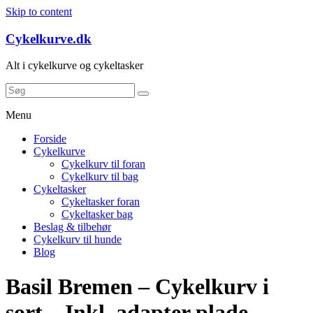
Skip to content
Cykelkurve.dk
Alt i cykelkurve og cykeltasker
Menu
Forside
Cykelkurve
Cykelkurv til foran
Cykelkurv til bag
Cykeltasker
Cykeltasker foran
Cykeltasker bag
Beslag & tilbehør
Cykelkurv til hunde
Blog
Basil Bremen – Cykelkurv i
sort – Inkl. adapter plade –