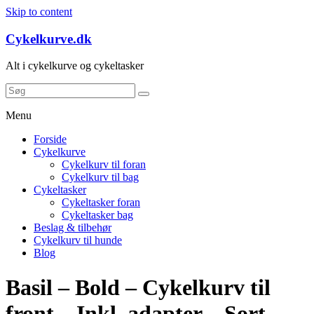
Skip to content
Cykelkurve.dk
Alt i cykelkurve og cykeltasker
Menu
Forside
Cykelkurve
Cykelkurv til foran
Cykelkurv til bag
Cykeltasker
Cykeltasker foran
Cykeltasker bag
Beslag & tilbehør
Cykelkurv til hunde
Blog
Basil – Bold – Cykelkurv til
front – Inkl. adapter – Sort –