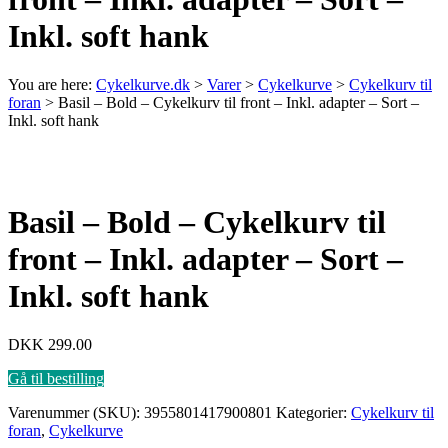
Inkl. soft hank
You are here:
Cykelkurve.dk
>
Varer
>
Cykelkurve
>
Cykelkurv til
foran
>
Basil – Bold – Cykelkurv til front – Inkl. adapter – Sort –
Inkl. soft hank
Basil – Bold – Cykelkurv til
front – Inkl. adapter – Sort –
Inkl. soft hank
DKK
299.00
Gå til bestilling
Varenummer (SKU):
3955801417900801
Kategorier:
Cykelkurv til
foran
,
Cykelkurve