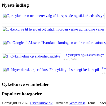
Nyeste indlæg
1. Cykelhjelme og sikkerhedsudstyr
9. maj 2026
Hob
20.
Cykelkurve vi anbefaler
Populære kategorier
Copyright © 2026
Cykelkurve.dk
. Drevet af
WordPress
. Tema: Spac