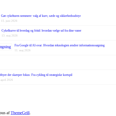
Gør cykelturen nemmere: valg af kurv, sæde og sikkerhedsudstyr
15. juni 2026
Cykelkurve til hverdag og fritid: hvordan vælge ud fra dine vaner
13. maj 2026
Fra Google til AI-svar: Hvordan teknologien ændrer informationssøgning
11. maj 2026
byer der skærper fokus: Fra cykling til strategiske kortspil
 april 2026
ious af
ThemeGrill
.