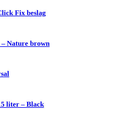
ick Fix beslag
r – Nature brown
sal
5 liter – Black