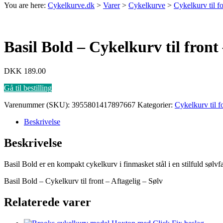
You are here:
Cykelkurve.dk
>
Varer
>
Cykelkurve
>
Cykelkurv til f
Basil Bold – Cykelkurv til front 
DKK
189.00
Gå til bestilling
Varenummer (SKU):
3955801417897667
Kategorier:
Cykelkurv til f
Beskrivelse
Beskrivelse
Basil Bold er en kompakt cykelkurv i finmasket stål i en stilfuld søl
Basil Bold – Cykelkurv til front – Aftagelig – Sølv
Relaterede varer