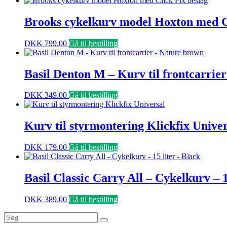
Brooks cykelkurv model Hoxton med Cl
DKK
799.00
Gå til bestilling
Basil Denton M – Kurv til frontcarrie
DKK
349.00
Gå til bestilling
Kurv til styrmontering Klickfix Univer
DKK
179.00
Gå til bestilling
Basil Classic Carry All – Cykelkurv – 1
DKK
389.00
Gå til bestilling