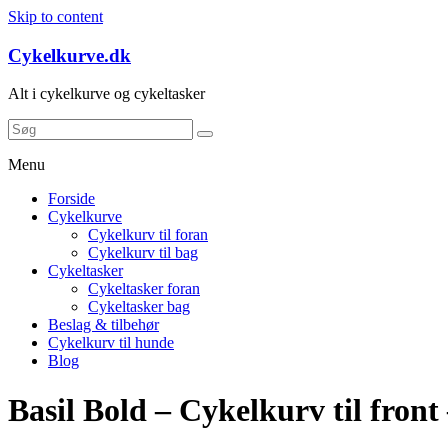
Skip to content
Cykelkurve.dk
Alt i cykelkurve og cykeltasker
Menu
Forside
Cykelkurve
Cykelkurv til foran
Cykelkurv til bag
Cykeltasker
Cykeltasker foran
Cykeltasker bag
Beslag & tilbehør
Cykelkurv til hunde
Blog
Basil Bold – Cykelkurv til front 